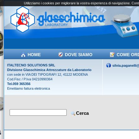
Utilizziamo i cookies per migliorare la vostra esperienza di navigazione. Conti
HOME
DOVE SIAMO
COME OR
ITALTECNO SOLUTIONS SRL
silvia.paganell
Divisione Glasschimica Attrezzature da Laboratorio
con sede in VIA DEI TIPOGRAFI 12, 41122 MODENA
Cod.Fisc / P.Iva 04210990364
Tel.059 365356
Emettiamo fattura elettronica