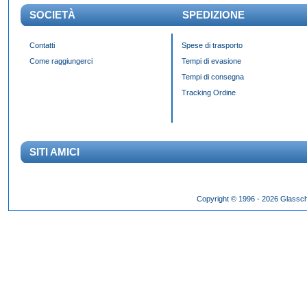
SOCIETÀ
SPEDIZIONE
Contatti
Spese di trasporto
Come raggiungerci
Tempi di evasione
Tempi di consegna
Tracking Ordine
SITI AMICI
Das Panda Dial wurde Mitte des 20. Jahrhunderts eingeführt und gibt es seit 60 Jahr
Copyright © 1996 - 2026 Glassch
Hilfszifferblatt,
fake rolex kaufen
dessen klassisches Erscheinungsbild über Jahrzehnte h
entworfen wurden.