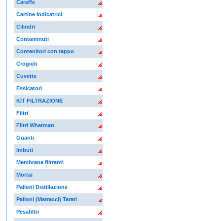
Caraffe
Cartine Indicatrici
Cilindri
Contaminuti
Contenitori con tappo
Crogioli
Cuvette
Essicatori
KIT FILTRAZIONE
Filtri
Filtri Whatman
Guanti
Imbuti
Membrane filtranti
Mortai
Palloni Distillazione
Palloni (Matracci) Tarati
Pesafiltri