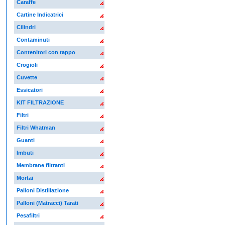
Caraffe
Cartine Indicatrici
Cilindri
Contaminuti
Contenitori con tappo
Crogioli
Cuvette
Essicatori
KIT FILTRAZIONE
Filtri
Filtri Whatman
Guanti
Imbuti
Membrane filtranti
Mortai
Palloni Distillazione
Palloni (Matracci) Tarati
Pesafiltri