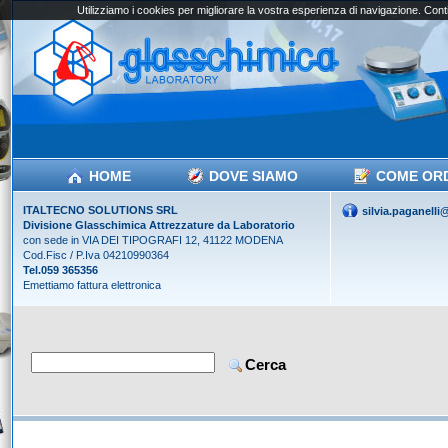
Utilizziamo i cookies per migliorare la vostra esperienza di navigazione. Conti
HOME
DOVE SIAMO
COME OR
ITALTECNO SOLUTIONS SRL
silvia.paganell
Divisione Glasschimica Attrezzature da Laboratorio
con sede in VIA DEI TIPOGRAFI 12, 41122 MODENA
Cod.Fisc / P.Iva 04210990364
Tel.059 365356
Emettiamo fattura elettronica