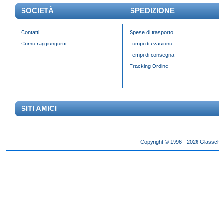
SOCIETÀ
SPEDIZIONE
Contatti
Spese di trasporto
Come raggiungerci
Tempi di evasione
Tempi di consegna
Tracking Ordine
SITI AMICI
Das Panda Dial wurde Mitte des 20. Jahrhunderts eingeführt und gibt es seit 60 Jahr
Copyright © 1996 - 2026 Glassch
Hilfszifferblatt,
fake rolex kaufen
dessen klassisches Erscheinungsbild über Jahrzehnte h
entworfen wurden.