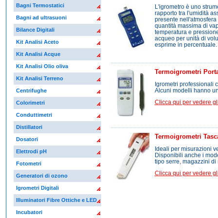
Bagni Termostatici
L'igrometro è uno strumen
rapporto tra l'umidità a
Bagni ad ultrasuoni
presente nell'atmosfera i
quantità massima di va
Bilance Digitali
temperatura e pressione
acqueo per unità di volu
Kit Analisi Aceto
esprime in percentuale.
Kit Analisi Acque
Kit Analisi Olio oliva
Termoigrometri Portat
Kit Analisi Terreno
Igrometri professionali
Alcuni modelli hanno un
Centrifughe
Clicca qui per vedere gli 
Colorimetri
Conduttimetri
Distillatori
Termoigrometri Tasca
Dosatori
Ideali per misurazioni v
Elettrodi pH
Disponibili anche i mode
tipo serre, magazzini di
Fotometri
Clicca qui per vedere gli 
Generatori di ozono
Igrometri Digitali
Illuminatori Fibre Ottiche e LED
Incubatori