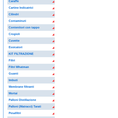
Caraffe
Cartine Indicatrici
Cilindri
Contaminuti
Contenitori con tappo
Crogioli
Cuvette
Essicatori
KIT FILTRAZIONE
Filtri
Filtri Whatman
Guanti
Imbuti
Membrane filtranti
Mortai
Palloni Distillazione
Palloni (Matracci) Tarati
Pesafiltri