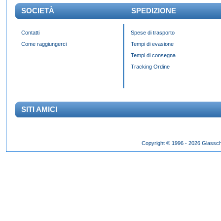
SOCIETÀ
SPEDIZIONE
Contatti
Spese di trasporto
Come raggiungerci
Tempi di evasione
Tempi di consegna
Tracking Ordine
SITI AMICI
Das Panda Dial wurde Mitte des 20. Jahrhunderts eingeführt und gibt es seit 60 Jahr
Copyright © 1996 - 2026 Glassch
Hilfszifferblatt,
fake rolex kaufen
dessen klassisches Erscheinungsbild über Jahrzehnte h
entworfen wurden.