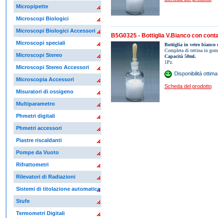
Micropipette
Microscopi Biologici
Microscopi Biologici Accessori
B5G0325 - Bottiglia V.Bianco con cont
Microscopi speciali
Bottiglia in vetro bianco 
Completa di tettina in gom
Microscopi Stereo
Capacità 50ml.
1Pz.
Microscopi Stereo Accessori
Disponibilità ottima
Microscopia Accessori
Scheda del prodotto
Misuratori di ossigeno
Multiparametro
Phmetri digitali
Phmetri accessori
Piastre riscaldanti
Pompe da Vuoto
Rifrattometri
Rilevatori di Radiazioni
Sistemi di titolazione automatica
Stufe
Termometri Digitali