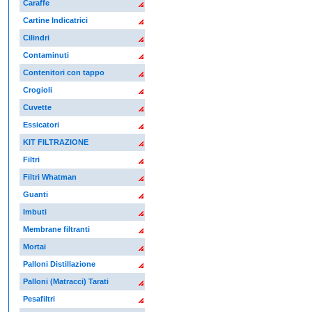
Caraffe
Cartine Indicatrici
Cilindri
Contaminuti
Contenitori con tappo
Crogioli
Cuvette
Essicatori
KIT FILTRAZIONE
Filtri
Filtri Whatman
Guanti
Imbuti
Membrane filtranti
Mortai
Palloni Distillazione
Palloni (Matracci) Tarati
Pesafiltri