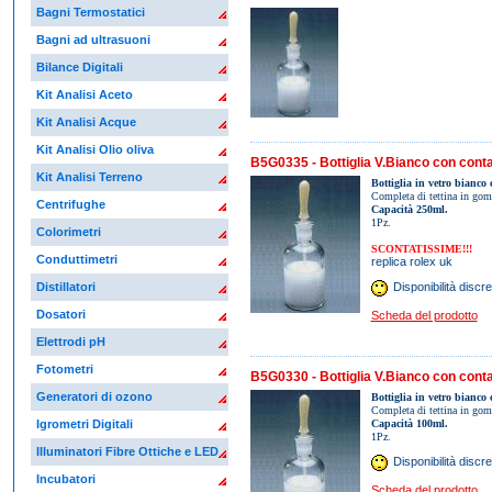
Bagni Termostatici
Bagni ad ultrasuoni
Bilance Digitali
Kit Analisi Aceto
Kit Analisi Acque
Kit Analisi Olio oliva
B5G0335 - Bottiglia V.Bianco con cont
Kit Analisi Terreno
Bottiglia in vetro bianco 
Completa di tettina in gom
Centrifughe
Capacità 250ml.
1Pz.
Colorimetri
SCONTATISSIME!!!
Conduttimetri
replica rolex uk
Distillatori
Disponibilità discre
Dosatori
Scheda del prodotto
Elettrodi pH
Fotometri
B5G0330 - Bottiglia V.Bianco con cont
Generatori di ozono
Bottiglia in vetro bianco 
Completa di tettina in gom
Capacità 100ml.
Igrometri Digitali
1Pz.
Illuminatori Fibre Ottiche e LED
Disponibilità discre
Incubatori
Scheda del prodotto