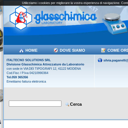
Utilizziamo i cookies per migliorare la vostra esperienza di navigazione. Conti
HOME
DOVE SIAMO
COME OR
ITALTECNO SOLUTIONS SRL
silvia.paganell
Divisione Glasschimica Attrezzature da Laboratorio
con sede in VIA DEI TIPOGRAFI 12, 41122 MODENA
Cod.Fisc / P.Iva 04210990364
Tel.059 365356
Emettiamo fattura elettronica