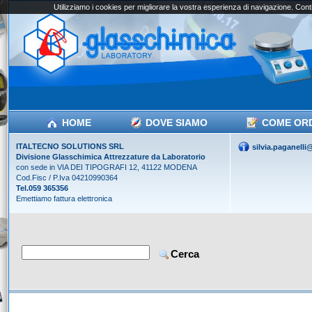
Utilizziamo i cookies per migliorare la vostra esperienza di navigazione. Conti
HOME
DOVE SIAMO
COME OR
ITALTECNO SOLUTIONS SRL
silvia.paganell
Divisione Glasschimica Attrezzature da Laboratorio
con sede in VIA DEI TIPOGRAFI 12, 41122 MODENA
Cod.Fisc / P.Iva 04210990364
Tel.059 365356
Emettiamo fattura elettronica