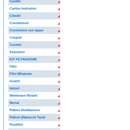
Caraffe
Cartine Indicatrici
Cilindri
Contaminuti
Contenitori con tappo
Crogioli
Cuvette
Essicatori
KIT FILTRAZIONE
Filtri
Filtri Whatman
Guanti
Imbuti
Membrane filtranti
Mortai
Palloni Distillazione
Palloni (Matracci) Tarati
Pesafiltri