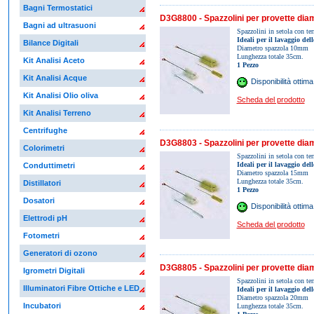
Bagni Termostatici
D3G8800 - Spazzolini per provette di
Bagni ad ultrasuoni
Spazzolini in setola con ter
Ideali per il lavaggio de
Bilance Digitali
Diametro spazzola 10mm
Lunghezza totale 35cm.
Kit Analisi Aceto
1 Pezzo
Kit Analisi Acque
Disponibilità ottima
Kit Analisi Olio oliva
Scheda del prodotto
Kit Analisi Terreno
Centrifughe
D3G8803 - Spazzolini per provette dia
Colorimetri
Spazzolini in setola con ter
Ideali per il lavaggio de
Conduttimetri
Diametro spazzola 15mm
Lunghezza totale 35cm.
Distillatori
1 Pezzo
Dosatori
Disponibilità ottima
Elettrodi pH
Scheda del prodotto
Fotometri
Generatori di ozono
D3G8805 - Spazzolini per provette dia
Igrometri Digitali
Spazzolini in setola con ter
Illuminatori Fibre Ottiche e LED
Ideali per il lavaggio de
Diametro spazzola 20mm
Incubatori
Lunghezza totale 35cm.