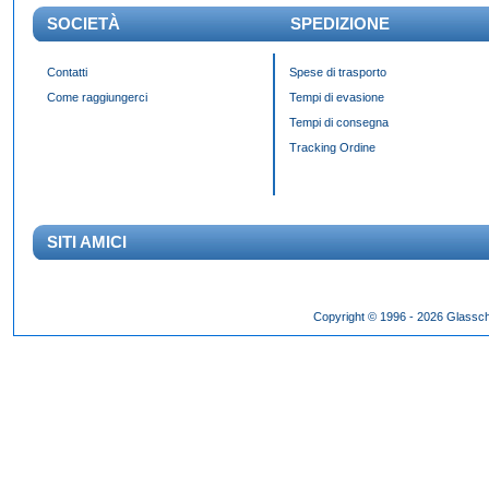
SOCIETÀ
SPEDIZIONE
Contatti
Spese di trasporto
Come raggiungerci
Tempi di evasione
Tempi di consegna
Tracking Ordine
SITI AMICI
Das Panda Dial wurde Mitte des 20. Jahrhunderts eingeführt und gibt es seit 60 Jahr
Copyright © 1996 - 2026 Glassch
Hilfszifferblatt,
fake rolex kaufen
dessen klassisches Erscheinungsbild über Jahrzehnte h
entworfen wurden.