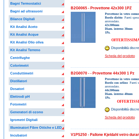
Bagni Termostatici
B2G0065 - Provettone 42x300 1PZ
Bagni ad ultrasuoni
Provettone in vetro comu
Bordo diritto
Pareti spess
Bilance Digitali
arrotondato.
42x300mm
Kit Analisi Aceto
Diam. interno 38mm
1Pz.
Kit Analisi Acque
OFFERTISSIMA P
Kit Analisi Olio oliva
Disponibilità discre
Kit Analisi Terreno
Scheda del prodotto
Centrifughe
Colorimetri
B2G0070 - - Provettone 44x300 1 Pz
Conduttimetri
Provettone in vetro comu
Distillatori
Bordo con orlino
Pareti s
arrotondato.
Dosatori
44x300mm
Diam. interno 40mm
Elettrodi pH
1Pz.
OFFERTISSI
Fotometri
Disponibilità discre
Generatori di ozono
Scheda del prodotto
Igrometri Digitali
Illuminatori Fibre Ottiche e LED
V1PS250 - Pallone Kjeldahl vetro dura
Incubatori