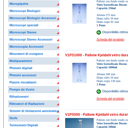
Palloni con fondo tondo co
Micropipette
Vetro borosilicato Duran
a
Capacità 250ml
Microscopi Biologici
Altezza 275 mm
Microscopi Biologici Accessori
Diam.collo 34 mm
Diam.corpo 81 mm
Microscopi speciali
1 Pezzo
Disponibilità ottima
Microscopi Stereo
Scheda del prodotto
Microscopi Stereo Accessori
Microscopia Accessori
Misuratori di ossigeno
V1PS1000 - Pallone Kjeldahl vetro dur
Palloni con fondo tondo co
Multiparametro
Vetro borosilicato Duran
a
Capacità 1000ml
Phmetri digitali
Altezza 340 mm
Phmetri accessori
Diam.collo 34 mm
Diam.corpo 130 mm
Piastre riscaldanti
1 Pezzo
Pompe da Vuoto
Disponibilità ottima
Rifrattometri
Scheda del prodotto
Rilevatori di Radiazioni
Sistemi di titolazione automatica
V1PS500 - Pallone Kjeldahl vetro duran
Stufe
Palloni con fondo tondo co
Vetro borosilicato Duran
a
Termometri Digitali
Capacità 500ml