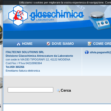
Utilizziamo i cookies per migliorare la vostra esperienza di navigazione. Conti
HOME
DOVE SIAMO
COME OR
ITALTECNO SOLUTIONS SRL
silvia.paganell
Divisione Glasschimica Attrezzature da Laboratorio
con sede in VIA DEI TIPOGRAFI 12, 41122 MODENA
Cod.Fisc / P.Iva 04210990364
Tel.059 365356
Emettiamo fattura elettronica