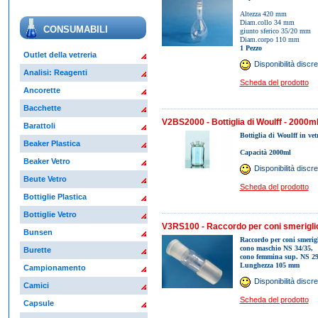
Altezza 420 mm
Diam.collo 34 mm
CONSUMABILI
giunto sferico 35/20 mm
Diam.corpo 110 mm
1 Pezzo
Outlet della vetreria
Disponibilità discre
Analisi: Reagenti
Scheda del prodotto
Ancorette
Bacchette
V2BS2000 - Bottiglia di Woulff - 2000m
Barattoli
Bottiglia di Woulff in ve
Beaker Plastica
Capacità 2000ml
Beaker Vetro
Disponibilità discre
Beute Vetro
Scheda del prodotto
Bottiglie Plastica
Bottiglie Vetro
V3RS100 - Raccordo per coni smeriglio
Bunsen
Raccordo per coni smerigl
cono maschio NS 34/35,
Burette
cono femmina sup. NS 29
Lunghezza 105 mm
Campionamento
Disponibilità discre
Camici
Scheda del prodotto
Capsule