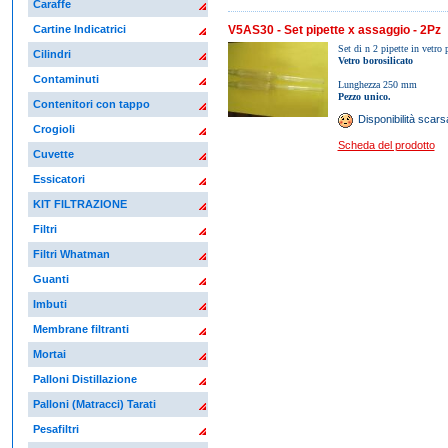
Caraffe
V5AS30 - Set pipette x assaggio - 2Pz
Cartine Indicatrici
Set di n 2 pipette in vetro 
Cilindri
Vetro borosilicato
Contaminuti
Lunghezza 250 mm
Pezzo unico.
Contenitori con tappo
Disponibilità scars
Crogioli
Scheda del prodotto
Cuvette
Essicatori
KIT FILTRAZIONE
Filtri
Filtri Whatman
Guanti
Imbuti
Membrane filtranti
Mortai
Palloni Distillazione
Palloni (Matracci) Tarati
Pesafiltri