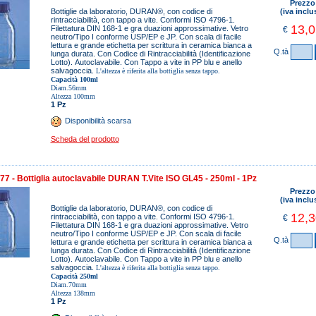
Prezzo
Bottiglie da laboratorio, DURAN®, con codice di
(iva inclu
rintracciabilità, con tappo a vite. Conformi ISO 4796-1.
13,0
Filettatura DIN 168-1 e gra duazioni approssimative. Vetro
€
neutro/Tipo I conforme USP/EP e JP. Con scala di facile
lettura e grande etichetta per scrittura in ceramica bianca a
Q.tà
lunga durata. Con Codice di Rintracciabilità (Identificazione
Lotto). Autoclavabile. Con Tappo a vite in PP blu e anello
salvagoccia.
L'altezza è riferita alla bottiglia senza tappo.
Capacità 100ml
Diam.56mm
Altezza 100mm
1 Pz
Disponibilità scarsa
Scheda del prodotto
7 - Bottiglia autoclavabile DURAN T.Vite ISO GL45 - 250ml - 1Pz
Prezzo
(iva inclu
Bottiglie da laboratorio, DURAN®, con codice di
12,3
rintracciabilità, con tappo a vite. Conformi ISO 4796-1.
€
Filettatura DIN 168-1 e gra duazioni approssimative. Vetro
neutro/Tipo I conforme USP/EP e JP. Con scala di facile
Q.tà
lettura e grande etichetta per scrittura in ceramica bianca a
lunga durata. Con Codice di Rintracciabilità (Identificazione
Lotto). Autoclavabile. Con Tappo a vite in PP blu e anello
salvagoccia.
L'altezza è riferita alla bottiglia senza tappo.
Capacità 250ml
Diam.70mm
Altezza 138mm
1 Pz