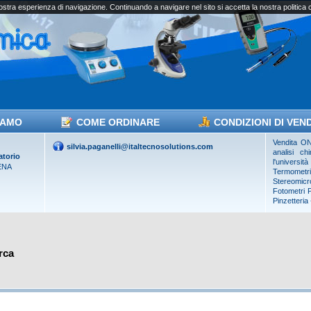
vostra esperienza di navigazione. Continuando a navigare nel sito si accetta la nostra politica
IAMO
COME ORDINARE
CONDIZIONI DI VEN
Vendita ON 
silvia.paganelli@italtecnosolutions.com
analisi ch
atorio
l'universi
ENA
Termometr
Stereomicro
Fotometri
Pinzetteria