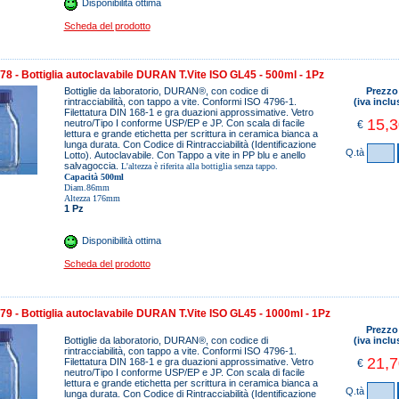
Disponibilità ottima
Scheda del prodotto
8 - Bottiglia autoclavabile DURAN T.Vite ISO GL45 - 500ml - 1Pz
Bottiglie da laboratorio, DURAN®, con codice di
Prezzo
rintracciabilità, con tappo a vite. Conformi ISO 4796-1.
(iva inclu
Filettatura DIN 168-1 e gra duazioni approssimative. Vetro
15,3
neutro/Tipo I conforme USP/EP e JP. Con scala di facile
€
lettura e grande etichetta per scrittura in ceramica bianca a
lunga durata. Con Codice di Rintracciabilità (Identificazione
Q.tà
Lotto). Autoclavabile. Con Tappo a vite in PP blu e anello
salvagoccia.
L'altezza è riferita alla bottiglia senza tappo.
Capacità 500ml
Diam.86mm
Altezza 176mm
1 Pz
Disponibilità ottima
Scheda del prodotto
9 - Bottiglia autoclavabile DURAN T.Vite ISO GL45 - 1000ml - 1Pz
Prezzo
Bottiglie da laboratorio, DURAN®, con codice di
(iva inclu
rintracciabilità, con tappo a vite. Conformi ISO 4796-1.
21,7
Filettatura DIN 168-1 e gra duazioni approssimative. Vetro
€
neutro/Tipo I conforme USP/EP e JP. Con scala di facile
lettura e grande etichetta per scrittura in ceramica bianca a
Q.tà
lunga durata. Con Codice di Rintracciabilità (Identificazione