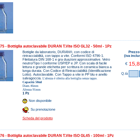
5 - Bottiglia autoclavabile DURAN T.Vite ISO GL32 - 50ml - 1Pz
Bottiglie da laboratorio, DURAN®, con codice di
Prezzo
rintracciabilità, con tappo a vite. Conformi ISO 4796-1.
(iva inclu
Filettatura DIN 168-1 e gra duazioni approssimative. Vetro
15,8
neutro/Tipo I conforme USP/EP e JP. Con scala di facile
€
lettura e grande etichetta per scrittura in ceramica bianca a
lunga durata. Con Codice di Rintracciabilità (Identificazione
Q.tà
Lotto). Autoclavabile. Con Tappo a vite in PP blu e anello
salvagoccia.
L'altezza è riferita alla bottiglia senza tappo.
Capacità 50ml
Diam.46mm
Altezza 91mm
1 Pz
Non disponibile
Su prenotazione
Scheda del prodotto
6 - Bottiglia autoclavabile DURAN T.Vite ISO GL45 - 100ml - 1Pz