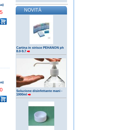
sa)
NOVITÁ
5
Cartina in strisce PEHANON ph
8.0-9.7
sa)
0
Soluzione disinfettante mani -
1000ml