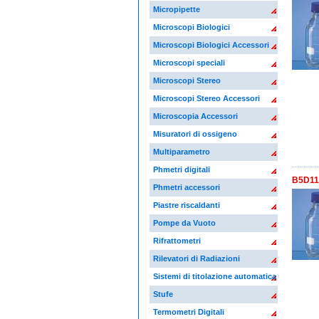
Micropipette
Microscopi Biologici
Microscopi Biologici Accessori
Microscopi speciali
Microscopi Stereo
Microscopi Stereo Accessori
Microscopia Accessori
Misuratori di ossigeno
Multiparametro
Phmetri digitali
B5D117
Phmetri accessori
Piastre riscaldanti
Pompe da Vuoto
Rifrattometri
Rilevatori di Radiazioni
Sistemi di titolazione automatica
Stufe
Termometri Digitali