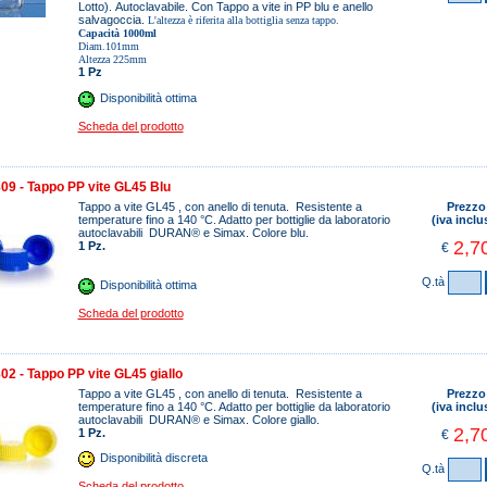
Lotto). Autoclavabile. Con Tappo a vite in PP blu e anello
salvagoccia.
L'altezza è riferita alla bottiglia senza tappo.
Capacità 1000ml
Diam.101mm
Altezza 225mm
1 Pz
Disponibilità ottima
Scheda del prodotto
9 - Tappo PP vite GL45 Blu
Tappo a vite GL45 , con anello di tenuta. Resistente a
Prezzo
temperature fino a 140 °C. Adatto per bottiglie da laboratorio
(iva inclu
autoclavabili DURAN® e Simax. Colore blu.
2,7
1 Pz.
€
Q.tà
Disponibilità ottima
Scheda del prodotto
2 - Tappo PP vite GL45 giallo
Tappo a vite GL45 , con anello di tenuta. Resistente a
Prezzo
temperature fino a 140 °C. Adatto per bottiglie da laboratorio
(iva inclu
autoclavabili DURAN® e Simax. Colore giallo.
2,7
1 Pz.
€
Disponibilità discreta
Q.tà
Scheda del prodotto