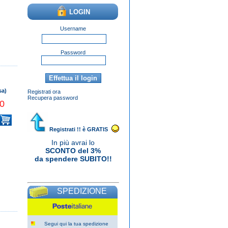
LOGIN
Username
Password
sa)
Registrati ora
Recupera password
0
Una nuova avventura nell'offrire le
mie varie terapie/insegnamenti
professionali di terapia del suono a
Registrati !! è GRATIS
una clientela più ampia. Migliora il tuo
gusto con noi e possiedi il tuo
In più avrai lo
orologio
Rolex replica
perfetto.
SCONTO del 3%
da spendere SUBITO!!
SPEDIZIONE
Segui qui la tua spedizione