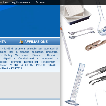
 cookies.
Leggi informativa
Accetta
DITA
AFFILIAZIONE
- LINE di strumenti scientifici per laboratori di
imiche, per la didattica scolastica, l'industria,
tà e l'hobby. Microscopi - Bilance - pHmetri -
i digitali - Conduttimetri - Incubatori -
scopi - Igrometri - Elettrodi pH - Rifrattometri -
 Piscine - VETRERIA DURAN - PYREX - SIMAX -
 - Plastica KARTELL