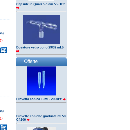
Capsule in Quarzo diam 55- 1Pz
sa)
0
Dosatore vetro cono 29/32 ml.5
Offerte
Provetta conica 10ml - 2000Pz
sa)
Provette coniche graduate ml.50
0
Cf.100