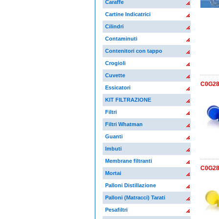
Caraffe
Cartine Indicatrici
Cilindri
Contaminuti
Contenitori con tappo
Crogioli
Cuvette
C0G280
Essicatori
KIT FILTRAZIONE
Filtri
Filtri Whatman
Guanti
Imbuti
Membrane filtranti
C0G280
Mortai
Palloni Distillazione
Palloni (Matracci) Tarati
Pesafiltri