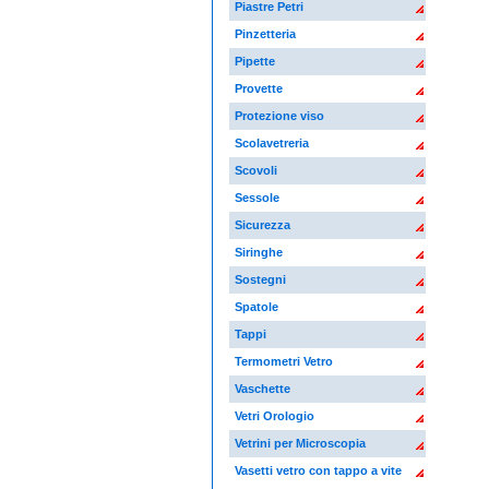
Piastre Petri
Pinzetteria
Pipette
Provette
Protezione viso
Scolavetreria
Scovoli
Sessole
Sicurezza
Siringhe
Sostegni
Spatole
Tappi
Termometri Vetro
Vaschette
Vetri Orologio
Vetrini per Microscopia
Vasetti vetro con tappo a vite