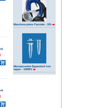
Maschera pieno Facciale - 1Pz
sa)
0
Microprovette Eppendorf con
tappo - 1000Pz
sa)
0