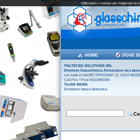
Utilizziamo i cookies per migliorare la 
HOME
DOVE S
ITALTECNO SOLUTIONS SRL
Divisione Glasschimica Attrezzature da Labor
con sede in VIA DEI TIPOGRAFI 12, 41122 MOD
Cod.Fisc / P.Iva 04210990364
Tel.059 365356
Emettiamo fattura elettronica